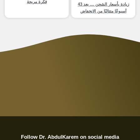
فكرة مربحة
زيادة بأسعار الشحن … بعد 43
أسبوعًا متتاليًا من الانخفاض
Follow Dr. AbdulKarem on social media