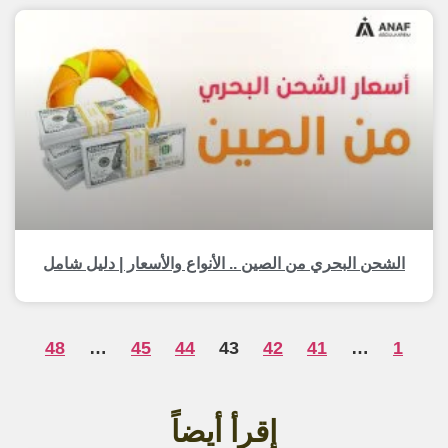
الشحن البحري من الصين .. الأنواع والأسعار | دليل شامل
48
…
45
44
43
42
41
…
1
إقرأ أيضاً