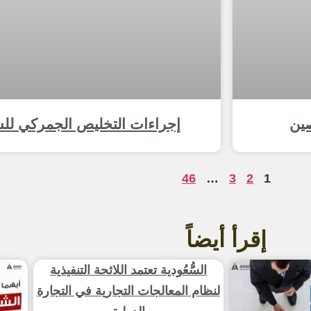
صين
إجراءات التخليص الجمركي لل
46
…
3
2
1
إقرأ أيضاً
السُّعُودية تعتمد اللائحة التنفيذية
لنظام المعالجات التجارية في التجارة