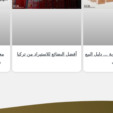
السعودية … دليل البيع
أفضل البضائع للاستيراد من تركيا
و