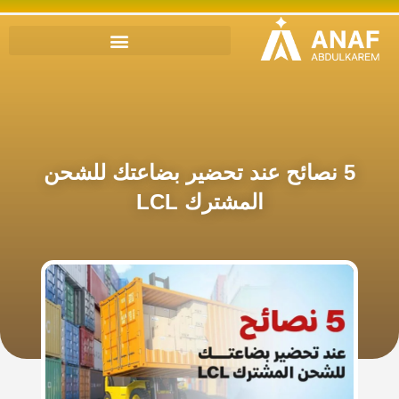
5 نصائح عند تحضير بضاعتك للشحن
المشترك LCL