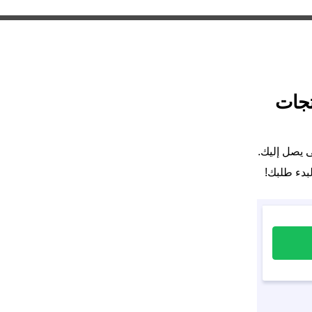
تجات
ى يصل إليك.
بدء طلبك!