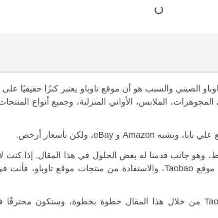
و الصيني والسبب هو أن موقع تاوباو يعتبر كنزًا حقيقيًا على ا
المجوهرات، الملابس، الأواني المنزلية، وجميع أنواع المنتجات
قط، وهو جانب قدمنا له بعض الحلول في هذا المقال. إذا كنت ل
قراءة اللغة الصينية وتأمل دائمًا في تجربة الاستيراد من موقع Taobao، والاستفادة من منتجات موقع تاوب
تعرف على كيفية الشراء من موقع تاوباو الصيني Taobao من خلال هذا المقال خطوة بخطوة، وستكون مح