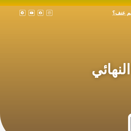
يم عنف؟
لنهائي