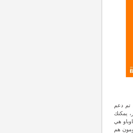
Taoba يدعم الشحن خارج الصين، فإنه لا تزال هناك قيود على الكثير من البلدان. اعتبارًا من مارس 2021، تم دعم
، يمكنك
تاوباو هي
 ثم يقومون هم