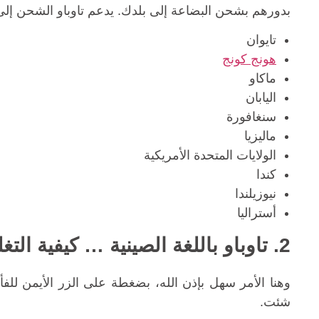
بدورهم بشحن البضاعة إلى بلدك. يدعم تاوباو الشحن إلى ا
تايوان
هونج كونج
ماكاو
اليابان
سنغافورة
ماليزيا
الولايات المتحدة الأمريكية
كندا
نيوزيلندا
أستراليا
2. تاوباو باللغة الصينية … كيفية التغلب على عائق اللغة
وهنا الأمر سهل بإذن الله، بضغطة على الزر الأيمن للف
شئت.