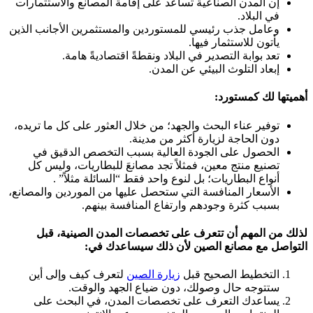
إن المدن الصناعية تساعد على إقامة المصانع والاستثمارات
في البلاد.
وعامل جذب رئيسي للمستوردين والمستثمرين الأجانب الذين
يأتون للاستثمار فيها.
تعد بوابة التصدير في البلاد ونقطةً اقتصاديةً هامة.
إبعاد التلوث البيئي عن المدن.
أهميتها لك كمستورد
:
توفير عناء البحث والجهد؛ من خلال العثور على كل ما تريده،
دون الحاجة لزيارة أكثر من مدينة.
الحصول على الجودة العالية بسبب التخصص الدقيق في
تصنيع منتج معين، فمثلاً تجد مصانعَ للبطاريات، وليس كل
أنواع البطاريات؛ بل لنوع واحد فقط “السائلة مثلاً” .
الأسعار المنافسة التي ستحصل عليها من الموردين والمصانع،
بسبب كثرة وجودهم وارتفاع المنافسة بينهم.
لذلك من المهم أن تتعرف على تخصصات المدن الصينية، قبل
التواصل مع مصانع الصين لأن ذلك سيساعدك في:
التخطيط الصحيح قبل
زيارة الصين
لتعرف كيف وإلى أين
ستتوجه حال وصولك، دون ضياع الجهد والوقت.
يساعدك التعرف على تخصصات المدن، في البحث على