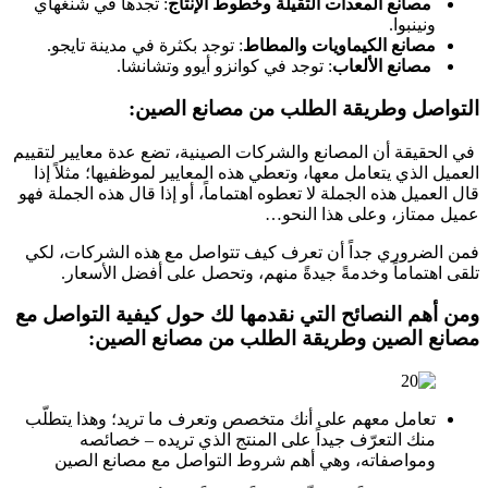
مصانع المعدات الثقيلة وخطوط الإنتاج
: تجدها في شنغهاي
ونينبوا.
مصانع الكيماويات والمطاط
: توجد بكثرة في مدينة تايجو.
مصانع الألعاب
: توجد في كوانزو أيوو وتشانشا.
التواصل وطريقة الطلب من مصانع الصين:
في الحقيقة أن المصانع والشركات الصينية، تضع عدة معايير لتقييم
العميل الذي يتعامل معها، وتعطي هذه المعايير لموظفيها؛ مثلاً إذا
قال العميل هذه الجملة لا تعطوه اهتماماً، أو إذا قال هذه الجملة فهو
عميل ممتاز، وعلى هذا النحو…
فمن الضروري جداً أن تعرف كيف تتواصل مع هذه الشركات، لكي
تلقى اهتماماً وخدمةً جيدةً منهم، وتحصل على أفضل الأسعار.
ومن أهم النصائح التي نقدمها لك حول كيفية التواصل مع
مصانع الصين وطريقة الطلب من مصانع الصين:
تعامل معهم على أنك متخصص وتعرف ما تريد؛ وهذا يتطلّب
منك التعرّف جيداً على المنتج الذي تريده – خصائصه
ومواصفاته، وهي أهم شروط التواصل مع مصانع الصين