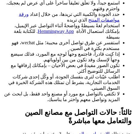
استمع جيداً، ولا تعلّق تعليقاً ساخراً على أي عرض لم يعجبك،
واحترم وقتهم.
حدد الجودة والكمية التي تريدها، من خلال إعداد
ورقة
مواصفات المنتج
الذي تريده
استخدام لغةً بسيطةً وواضحةً أثناء التواصل عبر الإيميل،
بإمكانك استعمال الأداة
Hemmingway App
. للكتابة بلغة
بسيطة
استفسر عن طرق تواصل أخرى محببة؛ مثل wechat، فهو
مستخدم بكثرة في الصين.
إذا كنت قادراً، فاجتمع وجهاً لوجه مع المورد، فذلك سيضع
وجهاً لإسمك وقد تكون من بين أولوياتهم.
تكون الصور مفيدةً في بعض الأحيان – بإمكانك إرفاقها مع
الرسائل للتوضيح أكثر.
اطلب عيّنات لترى بنفسك الجودة، أو وكّل إحدى شركات
الخدمات التجارية، بشرط أن تمتلك هذه الشركة الخبرة في
السوق الصيني.
لا تكتفي بالتواصل مع مورد أو مصنع واحد فقط، بل ابحث عن
المزيد وتواصل معهم واختر ما يناسبك.
ثالثاً: حالات التواصل مع مصانع الصين
والتعامل معها مباشرةً
يعتمد نظام
الاستيراد من الصين
على 3 مؤسسات رئيسية: