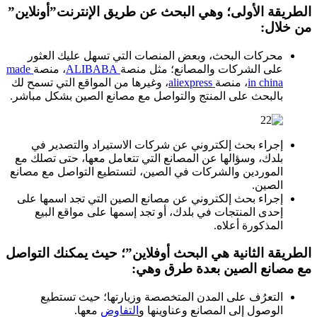
الطريقة الأولى؛ وهي البحث عن طريق الإنترنت”أونلاين”
من خلال:
محركات البحث، وبعض المنصات التي تسهل عليك العثور
على الشركات والمصانع؛ مثل منصة
ALIBABA
، منصة
made
in china
، منصة
aliexpress
، وغيرها من المواقع التي تسمح لك
بالبحث على المنتج والتواصل مع مصانع الصين بشكل مباشر.
إجراء بحث إلكتروني عن شركات الاستيراد والتصدير في
بلدك، وسؤالها عن المصانع التي تتعامل معها، حتى تصلك مع
الموردين والشركات في الصين، لتستطيع التواصل مع مصانع
الصين.
إجراء بحث إلكتروني عن مصانع الصين التي تجد اسمها على
إحدى المنتجات في بلدك، أو تجد إسمها على مواقع البيع
المذكورة أعلاه.
الطريقة الثانية هي البحث أوفلاين”؛ حيث يمكنك التواصل
مع مصانع الصين بعدة طرق وهي:
التعرُف على المدن المتخصصة وزيارتها؛ حيث تستطيع
الوصول إلى المصانع وعناوينها و
التفاوض
معها.