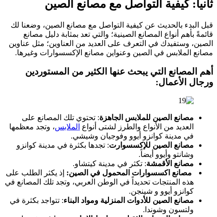
ثانياً: كيفية التواصل مع مصانع الصين
قبل البدء بالحديث عن كيفية التواصل مع مصانع الصين، وضعنا لك
قائمةً بأهم أنواع المصانع الصينية؛ والتي تعد بمثابة دليل مصانع
الصين، وستفيدك في التعرف على العديد من العناوين؛ مثل عناوين
مصانع الملابس في الصين وعنواين مصانع الإكسسوارات وغيرها.
أهم المصانع التي يبحث عنها الكثير من المستوردين
ورجال الأعمال:
مصانع الصين للملابس الجاهزة
: تحتوي تلك المصانع على
العديد من الأنواع والطرز لشتى أنواع
الملابس
، وتجد معظمها
في مدينة كوانزو أيوو وفوجيان وشيشي.
مصانع الصين للإكسسوارت
: تجدها بكثرة في مدينة كوانزو
وشانتو وأيوو أيضاً.
مصانع الأقمشة
: تكثر في مدينة كيتشاو.
مصانع اكسسوارات المحمول في الصين:
إذ يكثر الطلب على
هذه المنتجات تحديداً في الوطن العربي، وتجد تلك المصانع في
كوانزو أيوو و شينجن.
مصانع الصين للأدوات المنزلية ومواد البناء
: تتواجد بكثرة في
ولتسون وشوندا.