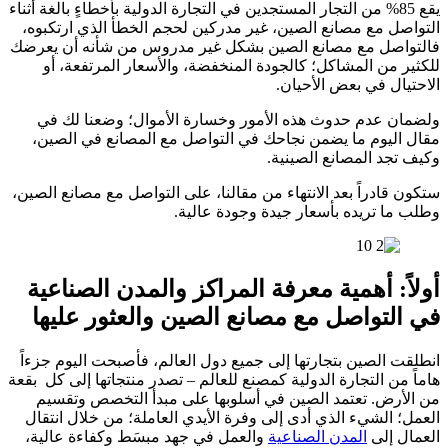
يقع 85% من التجار المستجدين في التجارة الدولية بأخطاءٍ بالغة أثناء
التواصل مع مصانع الصين، غير مدركين لحجم الخطأ الذي ارتكبوه،
فالتواصل مع مصانع الصين بشكل غير مدروس من شأنه أن يعرضك
للكثير من المشاكل؛ كالجودة المنخفضة، والأسعار المرتفعة، أو
الاحتيال في بعض الأحيان.
ولضمان عدم حدوث هذه الأمور وخسارة الأموال؛ وضعنا لك في
مقال اليوم ما يضمن نجاحك في التواصل مع المصانع في الصين،
وكيف تجد المصانع الصينية.
ستكون قادراً بعد الانتهاء من مقالنا، على التواصل مع مصانع الصين،
وطلب ما تريده بأسعار جيدة وجودة عالية.
أولاً: أهمية معرفة المراكز والمدن الصناعية
في التواصل مع مصانع الصين والعثور عليها
انطلقت الصين بتجارتها إلى جميع دول العالم، فأصبحت اليوم جزءاً
هاماً من التجارة الدولية كمصنع للعالم – تصدر منتجاتها إلى كل بقعة
من الأرض. تعتمد الصين في أسلوبها على مبدأ التخصص وتقسيم
العمل؛ الشيء الذي أدى إلى وفرة الأيدي العاملة؛ من خلال انتقال
العمال إلى
المدن الصناعية
والعمل في جهد مبسَط وكفاءة عالية،