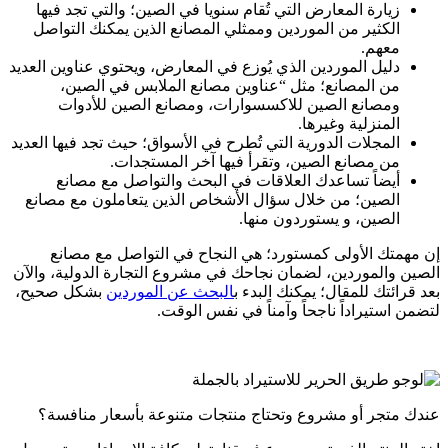
زيارة المعارض التي تُقام سنويا في الصين؛ والتي تجد فيها
الكثير من الموردين وممثلي المصانع الذين يمكنك التواصل
معهم.
دليل الموردين الذي يُوزع في المعارض، ويحتوي عناوين العديد
من المصانع؛ مثل “عناوين مصانع الملابس في الصين،
ومصانع الصين للاكسسوارات، ومصانع الصين للأدوات
المنزلية وغيرها.
المجلات الدورية التي تُطرح في الأسواق؛ حيث تجد فيها العديد
من مصانع الصين، وتقرأ فيها آخر المستجدات.
أيضاً تساعدك العلاقات في البحث والتواصل مع مصانع
الصين؛ من خلال سؤال الأشخاص الذين يتعاملون مع مصانع
الصين، و يستوردون منها.
إن مهمتك الأولى كمستورد؛ هي النجاح في التواصل مع مصانع
الصين والموردين، لضمان نجاحك في مشروع التجارة الدولية، والآن
بعد قرائتك للمقال؛ يمكنك البدء ب
البحث عن الموردين
بشكل صحيح،
لتضمن استيراداً ناجحاً وآمناً في نفس الوقت.
عندك متجر أو مشروع وتحتاج منتجات متنوعة بأسعار منافسة؟