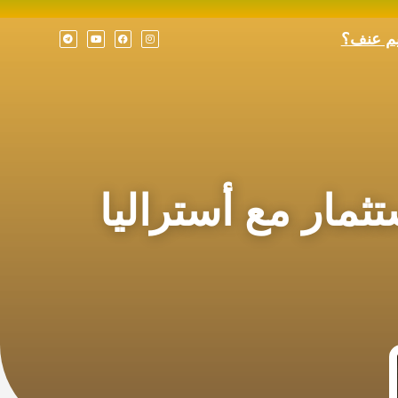
يم عنف؟
ستثمار مع أستراليا