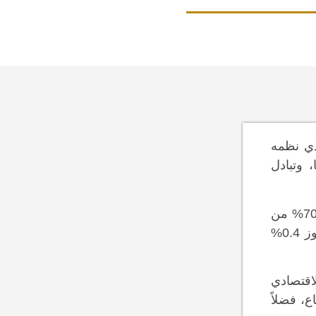
لذي نظمه
، وتبادل
وأكد نائب رئيس اتحاد الغرف السعودية، فايز الشعيلي، في كلمته في الملتقى، أن المنتجات الزراعية والحيوانية تمثل 70% من
الواردات الأسترالية للمملكة، وأن متوسط حجم التبادل التجاري السعودي الأسترالي خلال الفترة 2017-2021 لم يتجاوز 0.4%
 قوية للتعاون الاقتصادي
ع، فضلاً