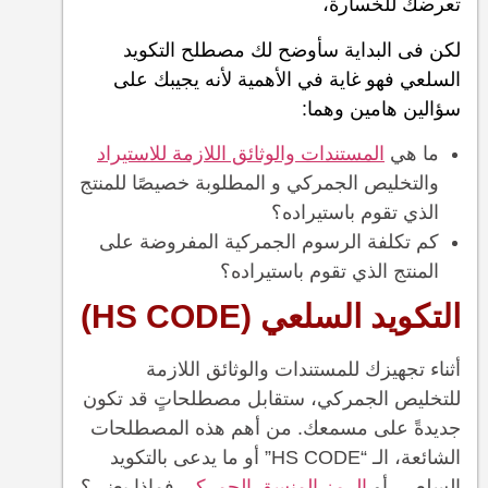
تعرضك للخسارة،
لكن فى البداية سأوضح لك مصطلح التكويد
السلعي فهو غاية في الأهمية لأنه يجيبك على
سؤالين هامين وهما:
ما هي
المستندات والوثائق اللازمة للاستيراد
والتخليص الجمركي و المطلوبة خصيصًا للمنتج
الذي تقوم باستيراده؟
كم تكلفة الرسوم الجمركية المفروضة على
المنتج الذي تقوم باستيراده؟
التكويد السلعي (HS CODE)
أثناء تجهيزك للمستندات والوثائق اللازمة
للتخليص الجمركي، ستقابل مصطلحاتٍ قد تكون
جديدةً على مسمعك. من أهم هذه المصطلحات
الشائعة، الـ “HS CODE” أو ما يدعى بالتكويد
السلعي، أو
الرمز المنسق الجمركي
فماذا يعني؟