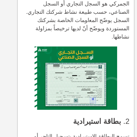
الجمركي هو اﻟﺴﺠل اﻟﺘﺠﺎري أو السجل
الصناعي، حسب طبيعة نشاط شركتك التجاري.
السجل يوضّح اﻟﻤﻌﻟوﻤﺎت اﻟﺨﺎﺼﺔ بشركتك
المستوردة ويوضّح أنّ لديها ترخيصاً بمزاولة
نشاطها.
2.
بطاقة استيرادية
تسمح البطاقة الاستيرادية بتسجيل التاجر أو